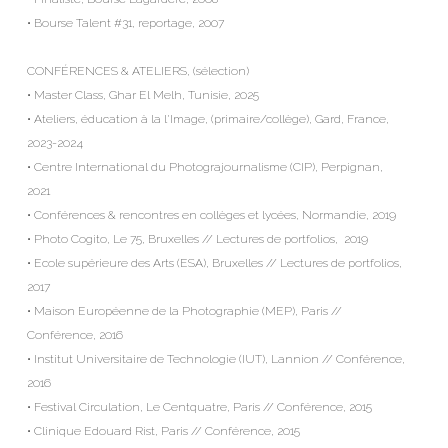
• Bourse Talent #31, reportage, 2007
CONFÉRENCES & ATELIERS, (sélection) 
• Master Class, Ghar El Melh, Tunisie, 2025
• Ateliers, éducation à la l'Image, (primaire/collège), Gard, France, 
2023-2024 
• Centre International du Photograjournalisme (CIP), Perpignan, 
2021 
• Conférences & rencontres en collèges et lycées, Normandie, 2019
• Photo Cogito, Le 75, Bruxelles // Lectures de portfolios,  2019
• Ecole supérieure des Arts (ESA), Bruxelles // Lectures de portfolios, 
2017 
• Maison Européenne de la Photographie (MEP), Paris // 
Conférence, 2016
• Institut Universitaire de Technologie (IUT), Lannion // Conférence,  
2016 
• Festival Circulation, Le Centquatre, Paris // Conférence, 2015 
• Clinique Edouard Rist, Paris // Conférence, 2015