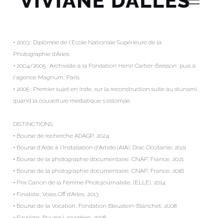
• 2003 : Diplômée de l'Ecole Nationale Supérieure de la 
Photographie d’Arles. 
• 2004/2005 : Archiviste à la Fondation Henri Cartier-Bresson, puis à 
l'agence Magnum, Paris. 
• 2005 : Premier sujet en Inde, sur la reconstruction suite au stunami, 
quand la couverture médiatique s'estompe. 
DISTINCTIONS 
• Bourse de recherche ADAGP, 2024 
• Bourse d'Aide à l'Installation d'Artiste (AIA), Drac Occitanie, 2021 
• Bourse de la photographie documentaire, CNAP, France, 2021 
• Bourse de la photographie documentaire, CNAP, France, 2016 
• Prix Canon de la Femme Photojournaliste, (ELLE), 2014 
• Finaliste, Voies Off d’Arles, 2013 
• Bourse de la Vocation, Fondation Bleustein-Blanchet, 2008 
• Finaliste, Bourse Lagardère, 2008 