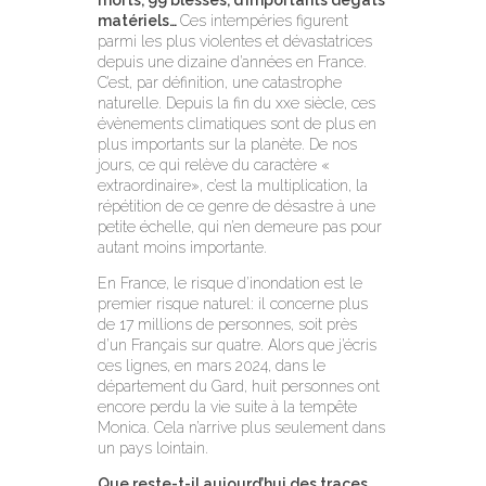
morts, 99 blessés, d’importants dégâts
matériels…
Ces intempéries figurent
parmi les plus violentes et dévastatrices
depuis une dizaine d’années en France.
C’est, par définition, une catastrophe
naturelle. Depuis la fin du xxe siècle, ces
évènements climatiques sont de plus en
plus importants sur la planète. De nos
jours, ce qui relève du caractère «
extraordinaire», c’est la multiplication, la
répétition de ce genre de désastre à une
petite échelle, qui n’en demeure pas pour
autant moins importante.
En France, le risque d’inondation est le
premier risque naturel: il concerne plus
de 17 millions de personnes, soit près
d’un Français sur quatre. Alors que j’écris
ces lignes, en mars 2024, dans le
département du Gard, huit personnes ont
encore perdu la vie suite à la tempête
Monica. Cela n’arrive plus seulement dans
un pays lointain.
Que reste-t-il aujourd’hui des traces