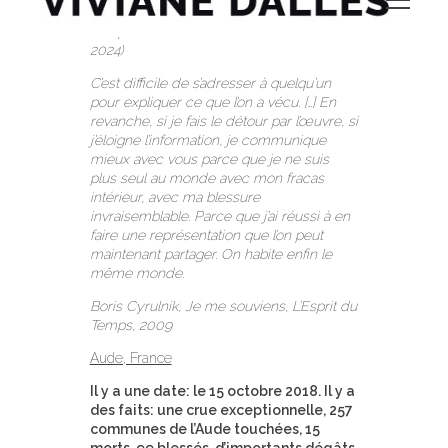
Ce qu'il en reste, Aude, France, (2022-
2024)
C’est difficile de s’adresser à quelqu’un
pour expliquer ce que l’on a vécu. […] En
revanche, si je fais le détour par l’œuvre, si
j’éloigne l’information, je communique
mieux avec vous parce que je ne suis
plus seul au monde avec mon fracas
intérieur, avec ma blessure
invraisemblable. Parce que j’ai réussi à en
faire une représentation que l’on peut
maintenant partager. On habite enfin le
même monde.
Boris Cyrulnik, Je me souviens, L’Esprit du
Temps, 2009
Aude, France
Il y a une date: le 15 octobre 2018. Il y a
des faits: une crue exceptionnelle, 257
communes de l’Aude touchées, 15